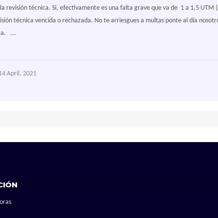
 la revisión técnica. Si, efectivamente es una falta grave que va de 1 a 1,5 UTM 
isión técnica vencida o rechazada. No te arriesgues a multas ponte al día noso
a. ...
4 April, 2021
CIÓN
oras