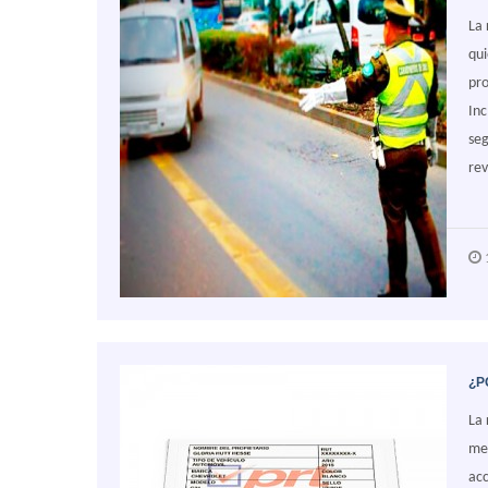
La 
qui
pro
Inc
seg
rev
1
¿P
La 
mec
acc