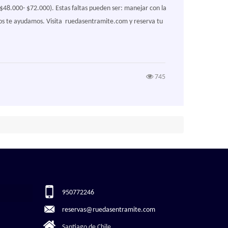
($48.000- $72.000). Estas faltas pueden ser: manejar con la
tros te ayudamos. Visita ruedasentramite.com y reserva tu
745
950772246
reservas@ruedasentramite.com
Santiago de Chile